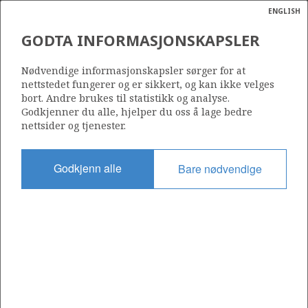
ENGLISH
Søk
N
P
MENY
GODTA INFORMASJONSKAPSLER
KONSEPTSKISSE AV JOHAN
Ordlist
Energik
SVERDRUP-FELTET (FØRSTE
Nødvendige informasjonskapsler sørger for at
nettstedet fungerer og er sikkert, og kan ikke velges
FASE)
bort. Andre brukes til statistikk og analyse.
Godkjenner du alle, hjelper du oss å lage bedre
nettsider og tjenester.
Illustrasjon: Equinor
Godkjenn alle
Bare nødvendige