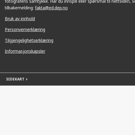
fotografens samtykke. Har du innspill eller spørsmål til nettsiden, se
tilbakemelding:
fakta@ed.dep.no
Bruk av innhold
Personvernerklæring
Tilgjengelighetserklæring
Informasjonskapsler
SIDEKART