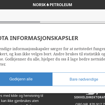
NORSK
PETROLEUM
DTA INFORMASJONSKAPSLER
ndige informasjonskapsler sørger for at nettstedet funge
Del
Del
kert, og kan ikke velges bort. Andre brukes til statistikk o
på
i
se. Godkjenner du alle, hjelper du oss å lage bedre nettsid
r
LinkedIn
e-
ter.
post
Godkjenn alle
Bare nødvendige
et i samarbeid. Illustrasjoner,
s med kilde og henvisning til
 kan ikke gjenbrukes uten
ORG.NR. 870 917 7