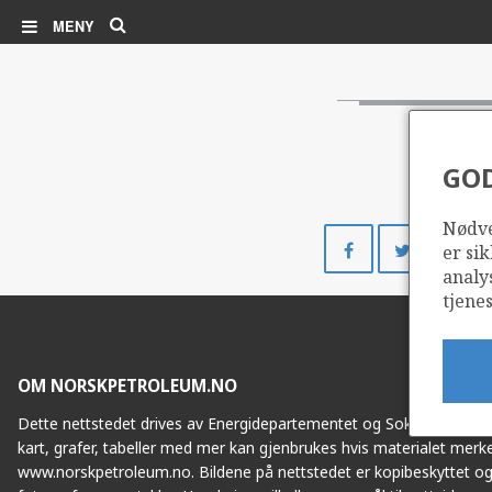
Søk
MENY
GO
Nødve
Del
Del
er sik
på
på
analy
Facebook
Twitte
tjenes
OM NORSKPETROLEUM.NO
Dette nettstedet drives av Energidepartementet og Sokkeldirektorat
kart, grafer, tabeller med mer kan gjenbrukes hvis materialet merke
www.norskpetroleum.no. Bildene på nettstedet er kopibeskyttet og