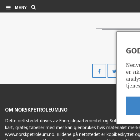
Søk
MENY
GO
Nødve
Del
Del
er sik
på
på
analy
Facebook
Twitte
tjenes
OM NORSKPETROLEUM.NO
Dette nettstedet drives av Energidepartementet og Sokkeldirektorat
kart, grafer, tabeller med mer kan gjenbrukes hvis materialet merke
www.norskpetroleum.no. Bildene på nettstedet er kopibeskyttet og