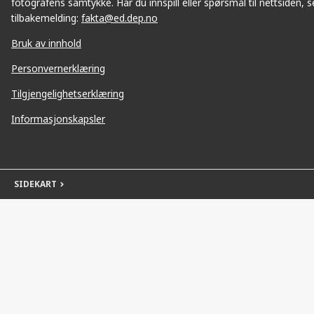
fotografens samtykke. Har du innspill eller spørsmål til nettsiden, se
tilbakemelding:
fakta@ed.dep.no
Bruk av innhold
Personvernerklæring
Tilgjengelighetserklæring
Informasjonskapsler
SIDEKART