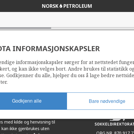
NORSK
PETROLEUM
DTA INFORMASJONSKAPSLER
ndige informasjonskapsler sørger for at nettstedet funge
Del
Del
kert, og kan ikke velges bort. Andre brukes til statistikk o
på
i
se. Godkjenner du alle, hjelper du oss å lage bedre nettsid
r
LinkedIn
e-
ter.
post
Godkjenn alle
Bare nødvendige
et i samarbeid. Illustrasjoner,
s med kilde og henvisning til
 kan ikke gjenbrukes uten
ORG.NR. 870 917 7