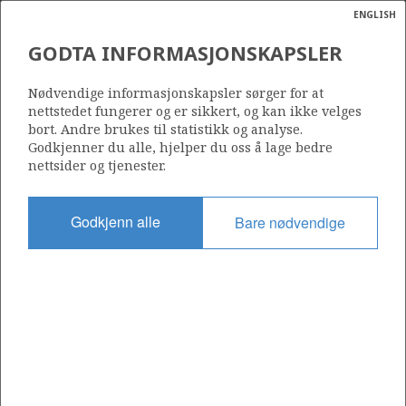
ENGLISH
Søk
N
P
MENY
GODTA INFORMASJONSKAPSLER
Ordlist
Energik
Nødvendige informasjonskapsler sørger for at
nettstedet fungerer og er sikkert, og kan ikke velges
bort. Andre brukes til statistikk og analyse.
Godkjenner du alle, hjelper du oss å lage bedre
nettsider og tjenester.
Del
Del
Del
Del
Sk
på
på
på
i
ut
Godkjenn alle
Bare nødvendige
Facebook
Twitter
LinkedIn
e-
post
OM NORSKPETROLEUM.NO
Dette nettstedet drives av Energidepartementet og
Sokkeldirektoratet i samarbeid. Illustrasjoner, kart, grafer, tabeller
med mer kan gjenbrukes hvis materialet merkes med kilde og
henvisning til www.norskpetroleum.no. Bildene på nettstedet er