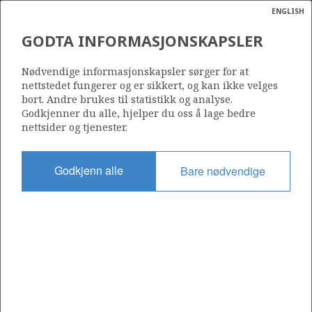
ENGLISH
Søk
N
P
MENY
GODTA INFORMASJONSKAPSLER
Ordlist
Energik
Nødvendige informasjonskapsler sørger for at
nettstedet fungerer og er sikkert, og kan ikke velges
bort. Andre brukes til statistikk og analyse.
Godkjenner du alle, hjelper du oss å lage bedre
nettsider og tjenester.
Del
Del
Del
Del
Sk
på
på
på
i
ut
Godkjenn alle
Bare nødvendige
Facebook
Twitter
LinkedIn
e-
post
OM NORSKPETROLEUM.NO
Dette nettstedet drives av Energidepartementet og
Sokkeldirektoratet i samarbeid. Illustrasjoner, kart, grafer, tabeller
med mer kan gjenbrukes hvis materialet merkes med kilde og
henvisning til www.norskpetroleum.no. Bildene på nettstedet er