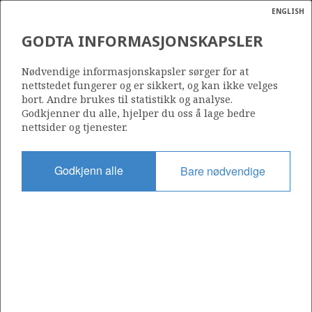
ENGLISH
Søk
N
P
MENY
GODTA INFORMASJONSKAPSLER
Ordlist
Energik
Nødvendige informasjonskapsler sørger for at
nettstedet fungerer og er sikkert, og kan ikke velges
bort. Andre brukes til statistikk og analyse.
Godkjenner du alle, hjelper du oss å lage bedre
nettsider og tjenester.
Del
Del
Del
Del
Sk
på
på
på
i
ut
Godkjenn alle
Bare nødvendige
Facebook
Twitter
LinkedIn
e-
post
OM NORSKPETROLEUM.NO
Dette nettstedet drives av Energidepartementet og
Sokkeldirektoratet i samarbeid. Illustrasjoner, kart, grafer, tabeller
med mer kan gjenbrukes hvis materialet merkes med kilde og
henvisning til www.norskpetroleum.no. Bildene på nettstedet er