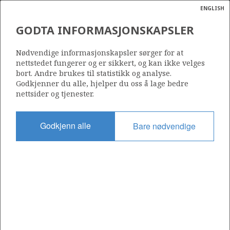
ENGLISH
Søk
N
P
MENY
GODTA INFORMASJONSKAPSLER
Ordlist
Energik
Nødvendige informasjonskapsler sørger for at
nettstedet fungerer og er sikkert, og kan ikke velges
bort. Andre brukes til statistikk og analyse.
Godkjenner du alle, hjelper du oss å lage bedre
nettsider og tjenester.
Del
Del
Del
Del
Sk
på
på
på
i
ut
Godkjenn alle
Bare nødvendige
Facebook
Twitter
LinkedIn
e-
post
OM NORSKPETROLEUM.NO
Dette nettstedet drives av Energidepartementet og
Sokkeldirektoratet i samarbeid. Illustrasjoner, kart, grafer, tabeller
med mer kan gjenbrukes hvis materialet merkes med kilde og
henvisning til www.norskpetroleum.no. Bildene på nettstedet er