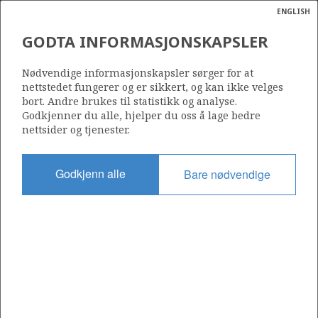
ENGLISH
Søk
N
P
MENY
GODTA INFORMASJONSKAPSLER
Ordlist
Energik
Nødvendige informasjonskapsler sørger for at
nettstedet fungerer og er sikkert, og kan ikke velges
bort. Andre brukes til statistikk og analyse.
Godkjenner du alle, hjelper du oss å lage bedre
nettsider og tjenester.
Del
Del
Del
Del
Sk
på
på
på
i
ut
Godkjenn alle
Bare nødvendige
Facebook
Twitter
LinkedIn
e-
post
OM NORSKPETROLEUM.NO
Dette nettstedet drives av Energidepartementet og
Sokkeldirektoratet i samarbeid. Illustrasjoner, kart, grafer, tabeller
med mer kan gjenbrukes hvis materialet merkes med kilde og
henvisning til www.norskpetroleum.no. Bildene på nettstedet er