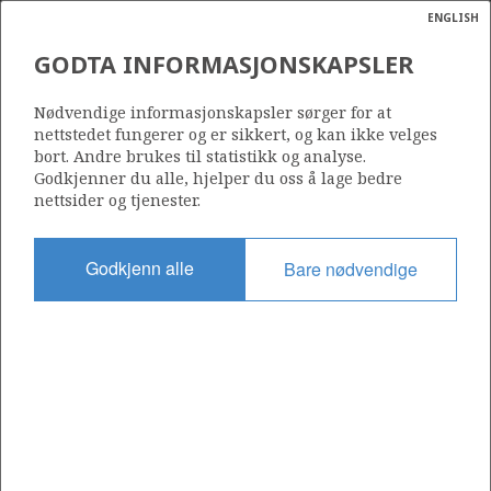
ENGLISH
Søk
N
P
MENY
GODTA INFORMASJONSKAPSLER
Ordlist
Energik
Nødvendige informasjonskapsler sørger for at
nettstedet fungerer og er sikkert, og kan ikke velges
bort. Andre brukes til statistikk og analyse.
Godkjenner du alle, hjelper du oss å lage bedre
nettsider og tjenester.
Del
Del
Del
Del
Sk
på
på
på
i
ut
Godkjenn alle
Bare nødvendige
Facebook
Twitter
LinkedIn
e-
post
OM NORSKPETROLEUM.NO
Dette nettstedet drives av Energidepartementet og
Sokkeldirektoratet i samarbeid. Illustrasjoner, kart, grafer, tabeller
med mer kan gjenbrukes hvis materialet merkes med kilde og
henvisning til www.norskpetroleum.no. Bildene på nettstedet er