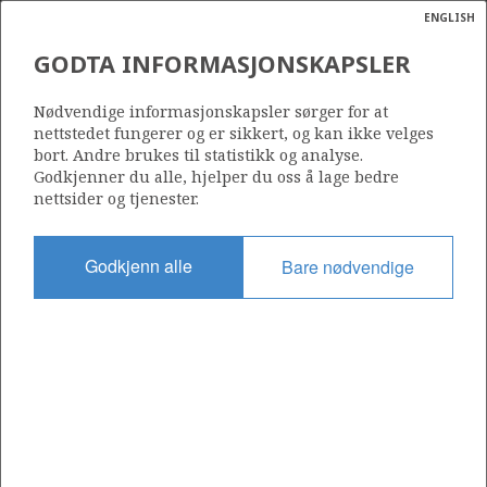
ENGLISH
Søk
N
P
MENY
GODTA INFORMASJONSKAPSLER
Ordlist
Energik
Nødvendige informasjonskapsler sørger for at
nettstedet fungerer og er sikkert, og kan ikke velges
bort. Andre brukes til statistikk og analyse.
Godkjenner du alle, hjelper du oss å lage bedre
nettsider og tjenester.
Godkjenn alle
Bare nødvendige
Del
Del
Del
Del
Sk
på
på
på
i
ut
Facebook
Twitter
LinkedIn
e-
post