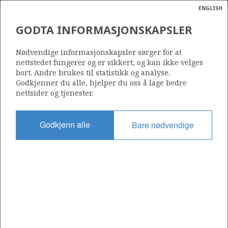
ENGLISH
Søk
N
P
MENY
GODTA INFORMASJONSKAPSLER
Ordlist
Energik
Nødvendige informasjonskapsler sørger for at
nettstedet fungerer og er sikkert, og kan ikke velges
bort. Andre brukes til statistikk og analyse.
Godkjenner du alle, hjelper du oss å lage bedre
nettsider og tjenester.
Del
Del
Del
Del
Sk
på
på
på
i
ut
Godkjenn alle
Bare nødvendige
Facebook
Twitter
LinkedIn
e-
post
OM NORSKPETROLEUM.NO
Dette nettstedet drives av Energidepartementet og
Sokkeldirektoratet i samarbeid. Illustrasjoner, kart, grafer, tabeller
med mer kan gjenbrukes hvis materialet merkes med kilde og
henvisning til www.norskpetroleum.no. Bildene på nettstedet er