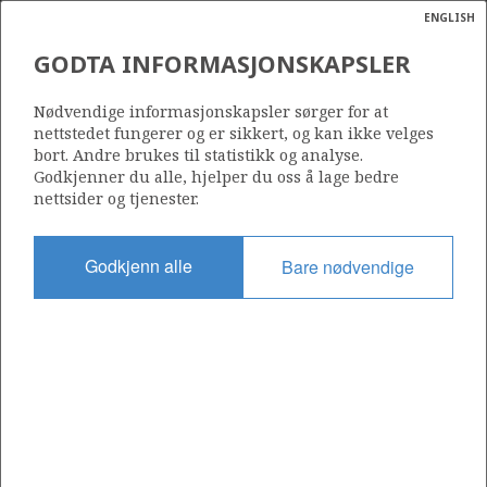
ENGLISH
Søk
N
P
MENY
GODTA INFORMASJONSKAPSLER
Ordlist
Energik
Nødvendige informasjonskapsler sørger for at
Historiske data og prognose for utslipp av produsert vann, 1998-2023
nettstedet fungerer og er sikkert, og kan ikke velges
bort. Andre brukes til statistikk og analyse.
Godkjenner du alle, hjelper du oss å lage bedre
nettsider og tjenester.
Del
Del
Del
Del
Sk
Godkjenn alle
Bare nødvendige
på
på
på
i
ut
Facebook
Twitter
LinkedIn
e-
post
OM NORSKPETROLEUM.NO
Dette nettstedet drives av Energidepartementet og
Sokkeldirektoratet i samarbeid. Illustrasjoner, kart, grafer, tabeller
med mer kan gjenbrukes hvis materialet merkes med kilde og