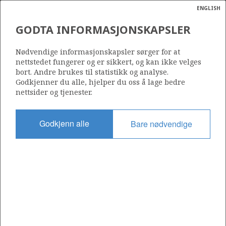
ENGLISH
Søk
N
P
MENY
GODTA INFORMASJONSKAPSLER
Ordlist
Energik
Nødvendige informasjonskapsler sørger for at
nettstedet fungerer og er sikkert, og kan ikke velges
bort. Andre brukes til statistikk og analyse.
Godkjenner du alle, hjelper du oss å lage bedre
nettsider og tjenester.
Del
Del
Del
Del
Sk
på
på
på
i
ut
Godkjenn alle
Bare nødvendige
Facebook
Twitter
LinkedIn
e-
post
OM NORSKPETROLEUM.NO
Dette nettstedet drives av Energidepartementet og
Sokkeldirektoratet i samarbeid. Illustrasjoner, kart, grafer, tabeller
med mer kan gjenbrukes hvis materialet merkes med kilde og
henvisning til www.norskpetroleum.no. Bildene på nettstedet er