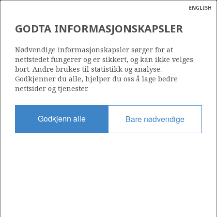
ENGLISH
Søk
N
P
MENY
GODTA INFORMASJONSKAPSLER
HAV
Ordlist
Energik
Nødvendige informasjonskapsler sørger for at
nettstedet fungerer og er sikkert, og kan ikke velges
bort. Andre brukes til statistikk og analyse.
Godkjenner du alle, hjelper du oss å lage bedre
iStockphoto
nettsider og tjenester.
Godkjenn alle
Bare nødvendige