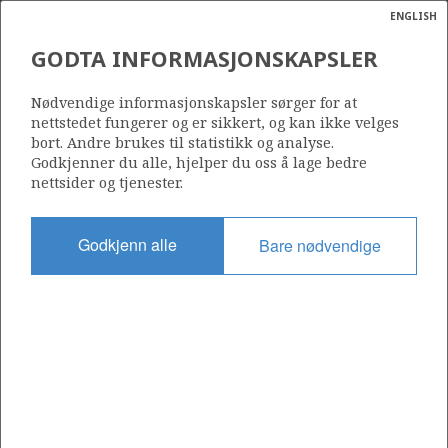
ENGLISH
Søk
N
P
MENY
GODTA INFORMASJONSKAPSLER
Ordlist
Energik
Nødvendige informasjonskapsler sørger for at
nettstedet fungerer og er sikkert, og kan ikke velges
bort. Andre brukes til statistikk og analyse.
Godkjenner du alle, hjelper du oss å lage bedre
nettsider og tjenester.
Del
Del
Del
Del
Sk
på
på
på
i
ut
Godkjenn alle
Bare nødvendige
Facebook
Twitter
LinkedIn
e-
post
OM NORSKPETROLEUM.NO
Dette nettstedet drives av Energidepartementet og
Sokkeldirektoratet i samarbeid. Illustrasjoner, kart, grafer, tabeller
med mer kan gjenbrukes hvis materialet merkes med kilde og
henvisning til www.norskpetroleum.no. Bildene på nettstedet er