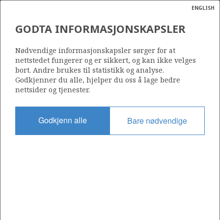
ENGLISH
Søk
N
P
MENY
GODTA INFORMASJONSKAPSLER
Ordlist
Energik
Nødvendige informasjonskapsler sørger for at
Historiske og antatt framtidige NOx-utslipp fra petroleumssektoren i Norge.
nettstedet fungerer og er sikkert, og kan ikke velges
bort. Andre brukes til statistikk og analyse.
Godkjenner du alle, hjelper du oss å lage bedre
nettsider og tjenester.
Del
Del
Del
Del
Sk
Godkjenn alle
Bare nødvendige
på
på
på
i
ut
Facebook
Twitter
LinkedIn
e-
post
OM NORSKPETROLEUM.NO
Dette nettstedet drives av Energidepartementet og
Sokkeldirektoratet i samarbeid. Illustrasjoner, kart, grafer, tabeller
med mer kan gjenbrukes hvis materialet merkes med kilde og