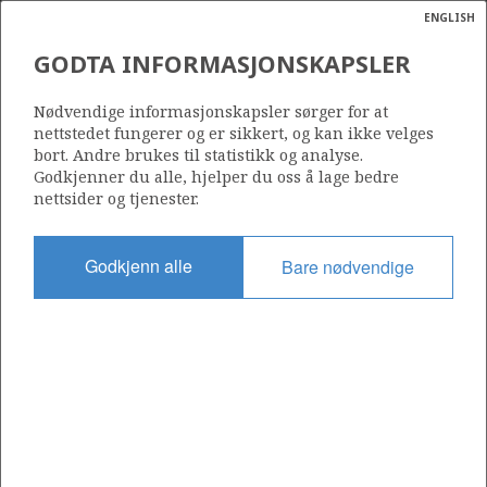
ENGLISH
Søk
N
P
MENY
GODTA INFORMASJONSKAPSLER
Ordlist
Energik
Nødvendige informasjonskapsler sørger for at
Historiske og antatt fremtidige nmVOC-utslipp fra petroleumssektoren i Norge,
nettstedet fungerer og er sikkert, og kan ikke velges
1998-2023
bort. Andre brukes til statistikk og analyse.
Godkjenner du alle, hjelper du oss å lage bedre
nettsider og tjenester.
Godkjenn alle
Bare nødvendige
Del
Del
Del
Del
Sk
på
på
på
i
ut
Facebook
Twitter
LinkedIn
e-
post
OM NORSKPETROLEUM.NO
Dette nettstedet drives av Energidepartementet og
Sokkeldirektoratet i samarbeid. Illustrasjoner, kart, grafer, tabeller