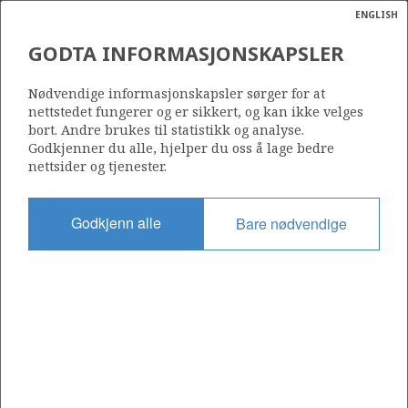
ENGLISH
Søk
N
P
MENY
GODTA INFORMASJONSKAPSLER
Ordlist
Energik
Nødvendige informasjonskapsler sørger for at
nettstedet fungerer og er sikkert, og kan ikke velges
bort. Andre brukes til statistikk og analyse.
Godkjenner du alle, hjelper du oss å lage bedre
nettsider og tjenester.
Del
Del
Del
Del
Sk
på
på
på
i
ut
Godkjenn alle
Bare nødvendige
Facebook
Twitter
LinkedIn
e-
post
OM NORSKPETROLEUM.NO
Dette nettstedet drives av Energidepartementet og
Sokkeldirektoratet i samarbeid. Illustrasjoner, kart, grafer, tabeller
med mer kan gjenbrukes hvis materialet merkes med kilde og
henvisning til www.norskpetroleum.no. Bildene på nettstedet er