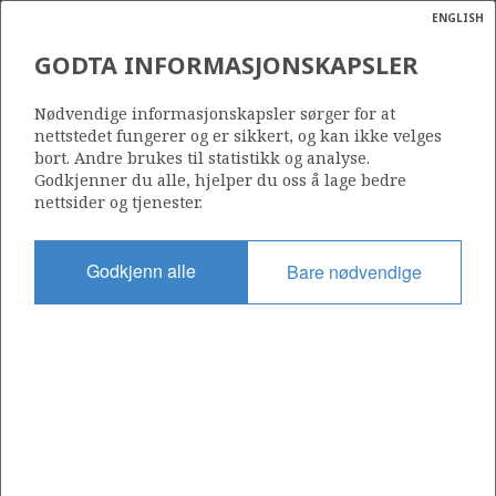
ENGLISH
Søk
N
P
MENY
GODTA INFORMASJONSKAPSLER
LUNDEFUGL
Ordlist
Energik
Nødvendige informasjonskapsler sørger for at
nettstedet fungerer og er sikkert, og kan ikke velges
bort. Andre brukes til statistikk og analyse.
Godkjenner du alle, hjelper du oss å lage bedre
Foto: Mareano
nettsider og tjenester.
Godkjenn alle
Bare nødvendige