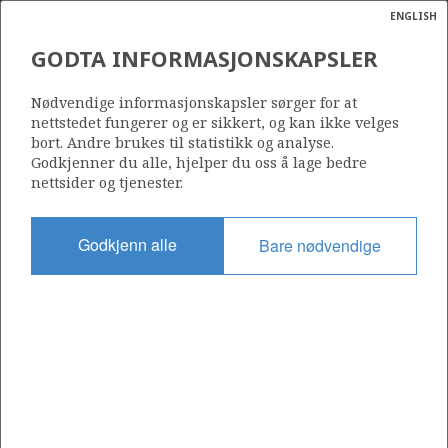
ENGLISH
Søk
N
P
MENY
GODTA INFORMASJONSKAPSLER
Ordlist
Energik
Nødvendige informasjonskapsler sørger for at
nettstedet fungerer og er sikkert, og kan ikke velges
bort. Andre brukes til statistikk og analyse.
Godkjenner du alle, hjelper du oss å lage bedre
nettsider og tjenester.
Del
Del
Del
Del
Sk
på
på
på
i
ut
Godkjenn alle
Bare nødvendige
Facebook
Twitter
LinkedIn
e-
post
OM NORSKPETROLEUM.NO
Dette nettstedet drives av Energidepartementet og
Sokkeldirektoratet i samarbeid. Illustrasjoner, kart, grafer, tabeller
med mer kan gjenbrukes hvis materialet merkes med kilde og
henvisning til www.norskpetroleum.no. Bildene på nettstedet er