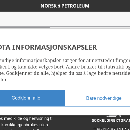
NORSK
PETROLEUM
DTA INFORMASJONSKAPSLER
ndige informasjonskapsler sørger for at nettstedet funge
Del
Del
kert, og kan ikke velges bort. Andre brukes til statistikk o
på
i
se. Godkjenner du alle, hjelper du oss å lage bedre nettsid
r
LinkedIn
e-
ter.
post
Godkjenn alle
Bare nødvendige
et i samarbeid. Illustrasjoner,
s med kilde og henvisning til
 kan ikke gjenbrukes uten
ORG.NR. 870 917 7