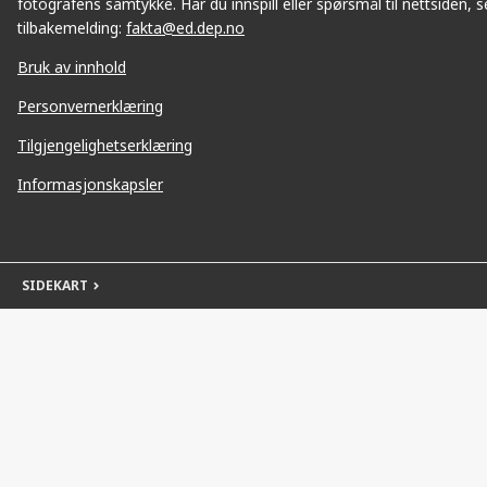
fotografens samtykke. Har du innspill eller spørsmål til nettsiden, se
tilbakemelding:
fakta@ed.dep.no
Bruk av innhold
Personvernerklæring
Tilgjengelighetserklæring
Informasjonskapsler
SIDEKART