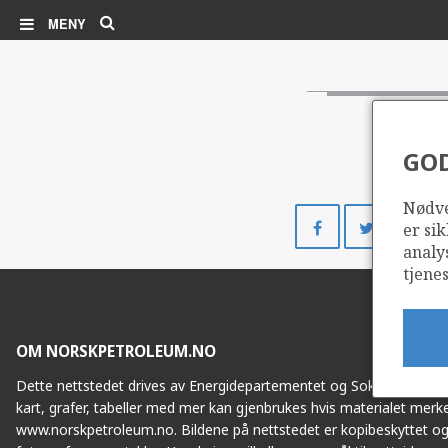
Søk
MENY
GO
Nødve
Del
Del
er sik
på
på
analy
Facebook
Twitte
tjenes
OM NORSKPETROLEUM.NO
Dette nettstedet drives av Energidepartementet og Sokkeldirektorat
kart, grafer, tabeller med mer kan gjenbrukes hvis materialet merke
www.norskpetroleum.no. Bildene på nettstedet er kopibeskyttet og