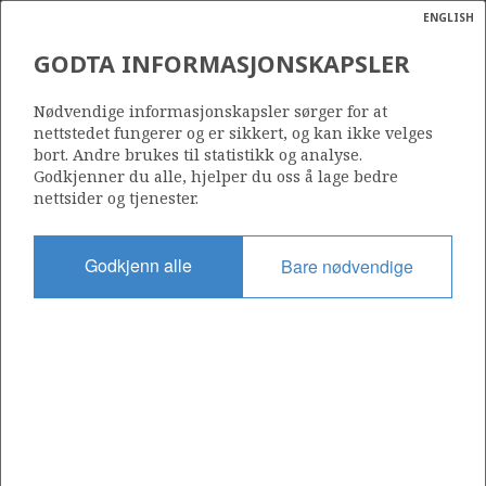
ENGLISH
Søk
N
P
MENY
GODTA INFORMASJONSKAPSLER
UNDISCOVERED RESOURCES
Ordlist
Energik
BY AREA AS OF 31 DECEMBER
Nødvendige informasjonskapsler sørger for at
nettstedet fungerer og er sikkert, og kan ikke velges
2018
bort. Andre brukes til statistikk og analyse.
Godkjenner du alle, hjelper du oss å lage bedre
nettsider og tjenester.
Source: Norwegian Petroleum Directorate
Godkjenn alle
Bare nødvendige