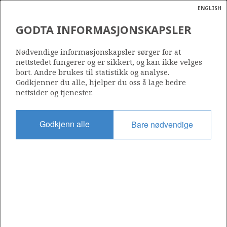
ENGLISH
Søk
N
P
MENY
GODTA INFORMASJONSKAPSLER
Ordlist
Energik
Nødvendige informasjonskapsler sørger for at
nettstedet fungerer og er sikkert, og kan ikke velges
bort. Andre brukes til statistikk og analyse.
Godkjenner du alle, hjelper du oss å lage bedre
nettsider og tjenester.
Del
Del
Del
Del
Sk
på
på
på
i
ut
Godkjenn alle
Bare nødvendige
Facebook
Twitter
LinkedIn
e-
post
OM NORSKPETROLEUM.NO
Dette nettstedet drives av Energidepartementet og
Sokkeldirektoratet i samarbeid. Illustrasjoner, kart, grafer, tabeller
med mer kan gjenbrukes hvis materialet merkes med kilde og
henvisning til www.norskpetroleum.no. Bildene på nettstedet er