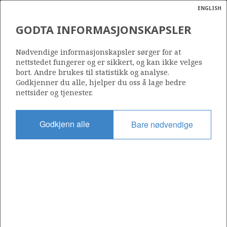
ENGLISH
Søk
N
P
MENY
GODTA INFORMASJONSKAPSLER
Ordlist
Energik
Nødvendige informasjonskapsler sørger for at
nettstedet fungerer og er sikkert, og kan ikke velges
bort. Andre brukes til statistikk og analyse.
Godkjenner du alle, hjelper du oss å lage bedre
nettsider og tjenester.
Godkjenn alle
Bare nødvendige