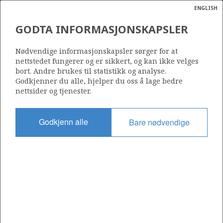
ENGLISH
Søk
N
P
MENY
GODTA INFORMASJONSKAPSLER
CUMULATIVE RESOURCE
Ordlist
Energik
GROWTH PER SEA AREA
Nødvendige informasjonskapsler sørger for at
nettstedet fungerer og er sikkert, og kan ikke velges
bort. Andre brukes til statistikk og analyse.
Godkjenner du alle, hjelper du oss å lage bedre
nettsider og tjenester.
Source: Norwegian Offshore Directorate
Godkjenn alle
Bare nødvendige