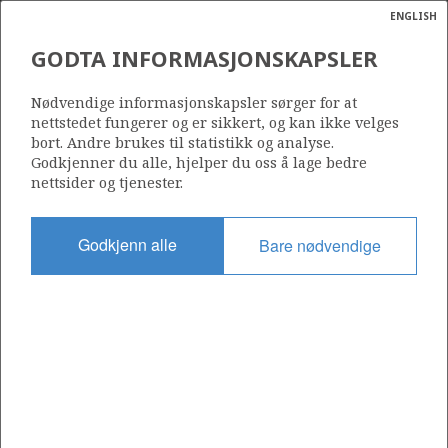
ENGLISH
Søk
N
P
MENY
GODTA INFORMASJONSKAPSLER
Ordlist
Energik
Nødvendige informasjonskapsler sørger for at
nettstedet fungerer og er sikkert, og kan ikke velges
bort. Andre brukes til statistikk og analyse.
Godkjenner du alle, hjelper du oss å lage bedre
nettsider og tjenester.
Godkjenn alle
Bare nødvendige