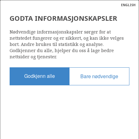
ENGLISH
Søk
N
P
MENY
GODTA INFORMASJONSKAPSLER
Ordlist
Energik
Nødvendige informasjonskapsler sørger for at
nettstedet fungerer og er sikkert, og kan ikke velges
bort. Andre brukes til statistikk og analyse.
Godkjenner du alle, hjelper du oss å lage bedre
nettsider og tjenester.
Godkjenn alle
Bare nødvendige