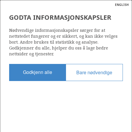
ENGLISH
Søk
N
P
MENY
GODTA INFORMASJONSKAPSLER
Ordlist
Energik
Nødvendige informasjonskapsler sørger for at
nettstedet fungerer og er sikkert, og kan ikke velges
bort. Andre brukes til statistikk og analyse.
Godkjenner du alle, hjelper du oss å lage bedre
nettsider og tjenester.
Godkjenn alle
Bare nødvendige
Del
Del
Del
Del
Sk
på
på
på
i
ut
Facebook
Twitter
LinkedIn
e-
post