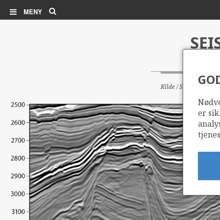
Søk
MENY
SEI
GO
Kilde / Source: PGS
Nødve
er sik
analy
tjenes