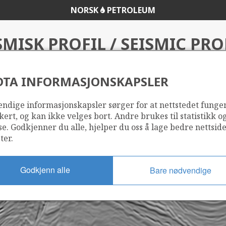
NORSK
PETROLEUM
SMISK PROFIL / SEISMIC PRO
DTA INFORMASJONSKAPSLER
ndige informasjonskapsler sørger for at nettstedet funge
kert, og kan ikke velges bort. Andre brukes til statistikk o
se. Godkjenner du alle, hjelper du oss å lage bedre nettsid
ter.
Godkjenn alle
Bare nødvendige