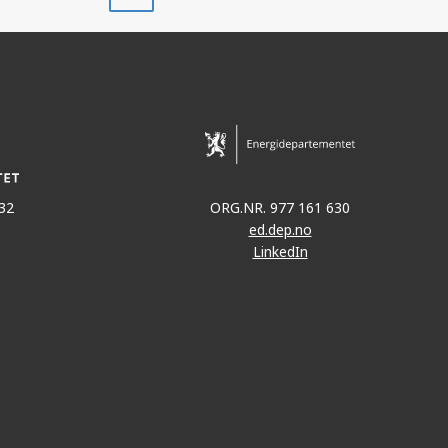
ut
32
ORG.NR. 977 161 630
ed.dep.no
LinkedIn