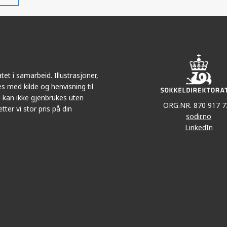
på
i
r
LinkedIn
e-
post
et i samarbeid. Illustrasjoner,
s med kilde og henvisning til
 kan ikke gjenbrukes uten
ORG.NR. 870 917 7
tter vi stor pris på din
sodir.no
LinkedIn