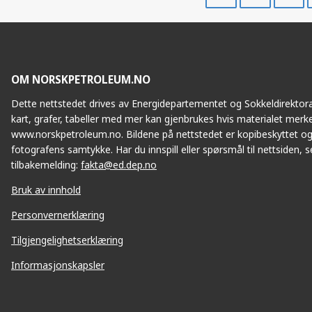
på
på
Facebook
Twitte
OM NORSKPETROLEUM.NO
Dette nettstedet drives av Energidepartementet og Sokkeldirektorat
kart, grafer, tabeller med mer kan gjenbrukes hvis materialet merke
www.norskpetroleum.no. Bildene på nettstedet er kopibeskyttet og
fotografens samtykke. Har du innspill eller spørsmål til nettsiden, se
tilbakemelding:
fakta@ed.dep.no
Bruk av innhold
Personvernerklæring
Tilgjengelighetserklæring
Informasjonskapsler