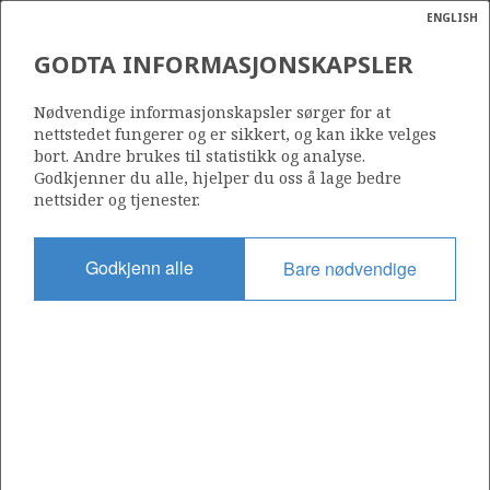
ENGLISH
Søk
N
P
MENY
GODTA INFORMASJONSKAPSLER
TRANSOCEAN LEADER PÅ
Ordlist
Energik
ALDOUS SØR
Nødvendige informasjonskapsler sørger for at
nettstedet fungerer og er sikkert, og kan ikke velges
bort. Andre brukes til statistikk og analyse.
Godkjenner du alle, hjelper du oss å lage bedre
nettsider og tjenester.
Foto: Harald_Pettersen_-Statoil /MB
Godkjenn alle
Bare nødvendige