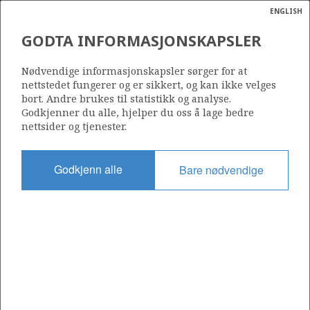
ENGLISH
Søk
N
P
MENY
GODTA INFORMASJONSKAPSLER
Ordlist
Energik
EXL002
Nødvendige informasjonskapsler sørger for at
nettstedet fungerer og er sikkert, og kan ikke velges
bort. Andre brukes til statistikk og analyse.
Godkjenner du alle, hjelper du oss å lage bedre
nettsider og tjenester.
Godkjent dato
01.07.2022
Godkjenn alle
Bare nødvendige
a
sens
Gyldig fra
ata
10.06.2022
t av
ratet
+
−