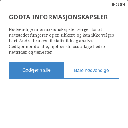
ENGLISH
Søk
N
P
MENY
GODTA INFORMASJONSKAPSLER
Ordlist
Energik
EXL006
Nødvendige informasjonskapsler sørger for at
nettstedet fungerer og er sikkert, og kan ikke velges
bort. Andre brukes til statistikk og analyse.
Godkjenner du alle, hjelper du oss å lage bedre
nettsider og tjenester.
Godkjent dato
02.06.2023
Godkjenn alle
Bare nødvendige
Gyldig fra
05.05.2023
Operatør:
Harbour Energy Norge AS