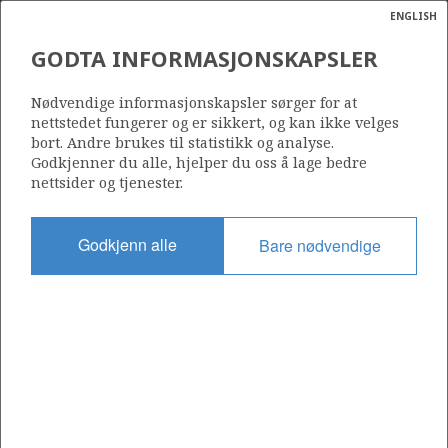
ENGLISH
Søk
N
P
MENY
GODTA INFORMASJONSKAPSLER
Ordlist
Energik
OSEBERG UNIT
Nødvendige informasjonskapsler sørger for at
nettstedet fungerer og er sikkert, og kan ikke velges
bort. Andre brukes til statistikk og analyse.
Godkjenner du alle, hjelper du oss å lage bedre
nettsider og tjenester.
Godkjent dato
10.08.1987
Godkjenn alle
Bare nødvendige
a
sens
Gyldig fra
ata
28.03.1985
t av
ratet
+
−