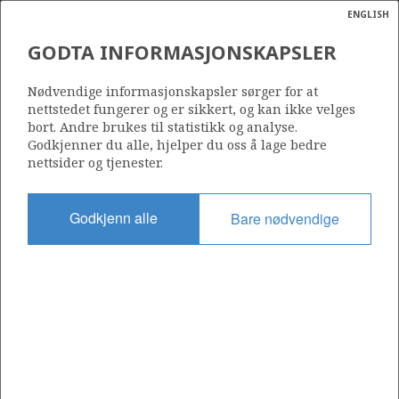
ENGLISH
Søk
N
P
MENY
GODTA INFORMASJONSKAPSLER
Ordlist
Energik
TOMMELITEN UNIT
Nødvendige informasjonskapsler sørger for at
nettstedet fungerer og er sikkert, og kan ikke velges
bort. Andre brukes til statistikk og analyse.
Godkjenner du alle, hjelper du oss å lage bedre
nettsider og tjenester.
Godkjent dato
12.06.1986
Godkjenn alle
Bare nødvendige
Gyldig fra
12.06.1986
Operatør:
ConocoPhillips Skandinavia AS