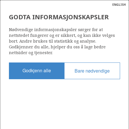
ENGLISH
Søk
N
P
MENY
GODTA INFORMASJONSKAPSLER
Ordlist
Energik
GUDRUN
Nødvendige informasjonskapsler sørger for at
nettstedet fungerer og er sikkert, og kan ikke velges
bort. Andre brukes til statistikk og analyse.
Godkjenner du alle, hjelper du oss å lage bedre
nettsider og tjenester.
Funnår
1975
Godkjenn alle
Bare nødvendige
Funnbrønn
15/3-1 S
Status
PRODUSERENDE
Operatør:
Equinor Energy AS