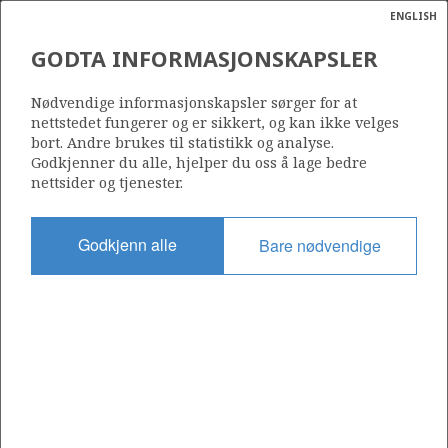
ENGLISH
Søk
N
P
MENY
GODTA INFORMASJONSKAPSLER
Ordlist
Energik
IRPA
Nødvendige informasjonskapsler sørger for at
nettstedet fungerer og er sikkert, og kan ikke velges
bort. Andre brukes til statistikk og analyse.
Godkjenner du alle, hjelper du oss å lage bedre
nettsider og tjenester.
Funnår
2009
Godkjenn alle
Bare nødvendige
Funnbrønn
6705/10-1
Status
GODKJENT FOR PRODUKSJON
Operatør:
Equinor Energy AS