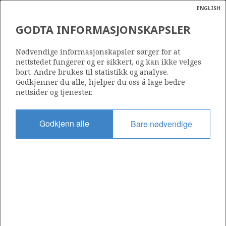
ENGLISH
Søk
N
P
MENY
GODTA INFORMASJONSKAPSLER
Ordlist
Energik
MARIA
Nødvendige informasjonskapsler sørger for at
nettstedet fungerer og er sikkert, og kan ikke velges
bort. Andre brukes til statistikk og analyse.
Godkjenner du alle, hjelper du oss å lage bedre
nettsider og tjenester.
Funnår
2010
Godkjenn alle
Bare nødvendige
Funnbrønn
6406/3-8
Status
PRODUSERENDE
Operatør:
Harbour Energy Norge AS