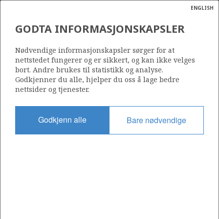
ENGLISH
Søk
N
P
MENY
GODTA INFORMASJONSKAPSLER
Ordlist
Energik
TROLL BRENT B
Nødvendige informasjonskapsler sørger for at
nettstedet fungerer og er sikkert, og kan ikke velges
bort. Andre brukes til statistikk og analyse.
Godkjenner du alle, hjelper du oss å lage bedre
nettsider og tjenester.
Funnår
2005
Godkjenn alle
Bare nødvendige
Funnbrønn
N/A
Status
STENGT NED
Operatør:
Equinor Energy AS