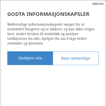
ENGLISH
Søk
N
P
MENY
GODTA INFORMASJONSKAPSLER
Ordlist
Energik
15/5-8 A (LANGEMANN)
Nødvendige informasjonskapsler sørger for at
nettstedet fungerer og er sikkert, og kan ikke velges
bort. Andre brukes til statistikk og analyse.
Godkjenner du alle, hjelper du oss å lage bedre
nettsider og tjenester.
Funnår
2025
Godkjenn alle
Bare nødvendige
Område
NORDSJØEN
Status
UTVINNING IKKE EVALUERT
Operatør:
Equinor Energy AS