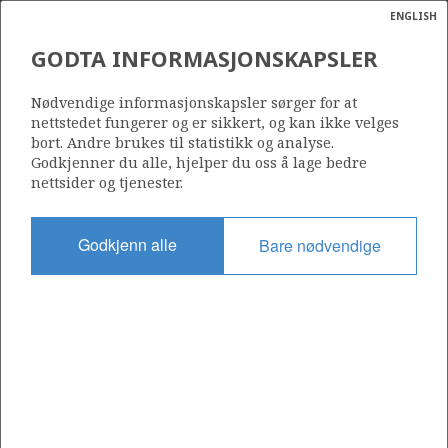
ENGLISH
Søk
N
P
MENY
GODTA INFORMASJONSKAPSLER
Ordlist
Energik
15/5 (J-STRUKTUR)
Nødvendige informasjonskapsler sørger for at
nettstedet fungerer og er sikkert, og kan ikke velges
bort. Andre brukes til statistikk og analyse.
Godkjenner du alle, hjelper du oss å lage bedre
nettsider og tjenester.
Funnår
1984
Godkjenn alle
Bare nødvendige
Område
NORDSJØEN
a
sens
Status
ata
UTVINNING LITE SANNSYNLIG
t av
ENOCH
ratet
EIRI