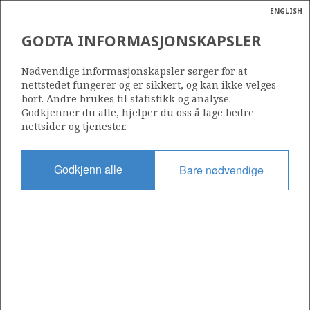
ENGLISH
Søk
N
P
MENY
GODTA INFORMASJONSKAPSLER
Ordlist
Energik
GUDRUN
15/6-13
Nødvendige informasjonskapsler sørger for at
nettstedet fungerer og er sikkert, og kan ikke velges
bort. Andre brukes til statistikk og analyse.
Godkjenner du alle, hjelper du oss å lage bedre
nettsider og tjenester.
Funnår
2015
Godkjenn alle
Bare nødvendige
Område
NORDSJØEN
Status
UTVINNING LITE SANNSYNLIG
Avtalebasert område
GINA KROG UNIT
Operatør: