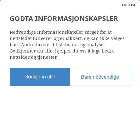
ENGLISH
Søk
N
P
MENY
GODTA INFORMASJONSKAPSLER
Ordlist
Energik
16/2-3 (RAGNAROCK)
Nødvendige informasjonskapsler sørger for at
nettstedet fungerer og er sikkert, og kan ikke velges
bort. Andre brukes til statistikk og analyse.
Godkjenner du alle, hjelper du oss å lage bedre
ANZ
nettsider og tjenester.
Funnår
2007
Godkjenn alle
Bare nødvendige
Område
NORDSJØEN
Status
UTVINNING LITE SANNSYNLIG
SYMRA
Operatør:
a
Equinor Energy AS
sens
ata