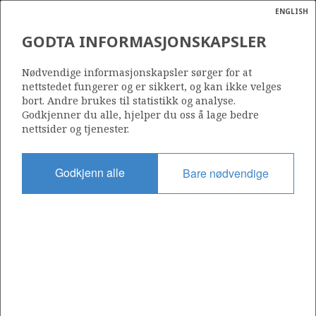
ENGLISH
Søk
N
P
MENY
GODTA INFORMASJONSKAPSLER
Ordlist
Energik
2/7-31
Nødvendige informasjonskapsler sørger for at
nettstedet fungerer og er sikkert, og kan ikke velges
bort. Andre brukes til statistikk og analyse.
Godkjenner du alle, hjelper du oss å lage bedre
nettsider og tjenester.
Funnår
1999
Godkjenn alle
Bare nødvendige
Område
NORDSJØEN
a
sens
Status
ata
INCLUDED IN OTHER DISCOVERY
t av
ratet