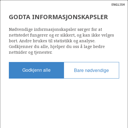
ENGLISH
Søk
N
P
MENY
GODTA INFORMASJONSKAPSLER
Ordlist
Energik
30/8-4 S
Nødvendige informasjonskapsler sørger for at
nettstedet fungerer og er sikkert, og kan ikke velges
bort. Andre brukes til statistikk og analyse.
Godkjenner du alle, hjelper du oss å lage bedre
nettsider og tjenester.
Funnår
2009
Godkjenn alle
Bare nødvendige
Område
NORDSJØEN
TUNE
Status
UTVINNING LITE SANNSYNLIG
Operatør:
a
Equinor Energy AS
sens
ata