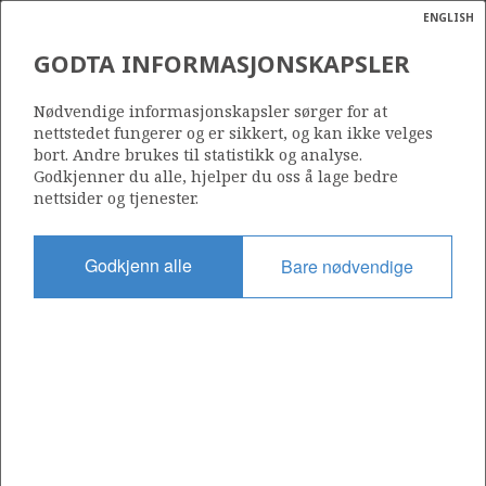
ENGLISH
Søk
N
P
MENY
GODTA INFORMASJONSKAPSLER
Ordlist
Energik
33/9-6 DELTA
Nødvendige informasjonskapsler sørger for at
nettstedet fungerer og er sikkert, og kan ikke velges
bort. Andre brukes til statistikk og analyse.
Godkjenner du alle, hjelper du oss å lage bedre
nettsider og tjenester.
Funnår
1976
Godkjenn alle
Bare nødvendige
Område
NORDSJØEN
Status
STENGT NED
SOKKELDIREKTORATETS GJELDENDE
RESSURSANSLAG
3
Alle tall i mill. Sm
o.e.