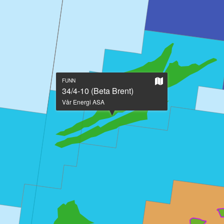
Vis
FUNN
på
34/4-10 (Beta Brent)
stort
Vår Energi ASA
kart