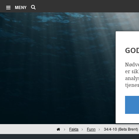
Søk
MENY
GO
3
Nødve
er sik
analy
tjenes
Hjem
Fakta
Funn
34/4-10 (Beta Brent)