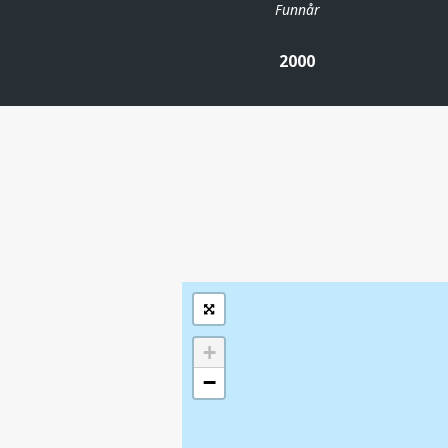
Funnår
2000
| ©
Leaflet
|
Kartverket
Inneholder data
under norsk lisens
for offentlige data
(
)
NLOD
tilgjengeliggjort av
Sokkeldirektoratet
+
−