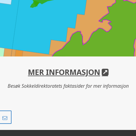
SNORRE
SYGNA
MER INFORMASJON
Besøk Sokkeldirektoratets faktasider for mer informasjon
RD
Del
Del
på
i
r
LinkedIn
e-
post