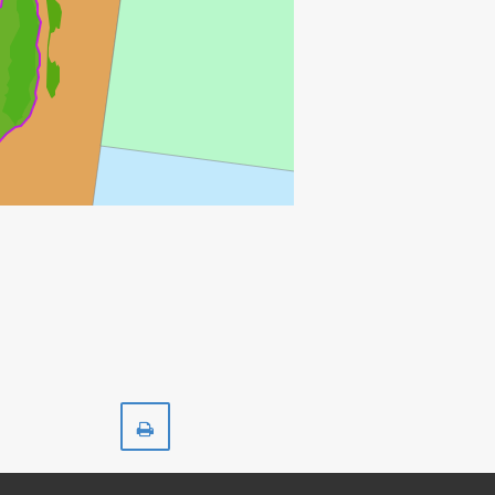
Skriv
ut