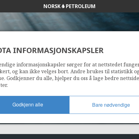
NORSK
PETROLEUM
DTA INFORMASJONSKAPSLER
4/4-10 (BETA BREN
ndige informasjonskapsler sørger for at nettstedet funge
kert, og kan ikke velges bort. Andre brukes til statistikk o
se. Godkjenner du alle, hjelper du oss å lage bedre nettsid
ter.
Godkjenn alle
Bare nødvendige