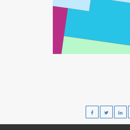
STATFJORD NO
Del
Del
MURCHISON
på
på
Facebook
Twitte