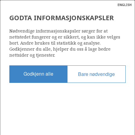
ENGLISH
Søk
N
P
MENY
GODTA INFORMASJONSKAPSLER
Ordlist
Energik
34/6-2 S (GARANTIANA)
Nødvendige informasjonskapsler sørger for at
nettstedet fungerer og er sikkert, og kan ikke velges
bort. Andre brukes til statistikk og analyse.
Godkjenner du alle, hjelper du oss å lage bedre
nettsider og tjenester.
Funnår
2012
Godkjenn alle
Bare nødvendige
Område
NORDSJØEN
Status
UTVINNING I AVKLARINGSFASE
Operatør:
Equinor Energy AS