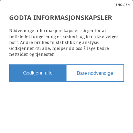
ENGLISH
Søk
N
P
MENY
GODTA INFORMASJONSKAPSLER
Ordlist
Energik
35/10-9 (HEISENBERG)
Nødvendige informasjonskapsler sørger for at
nettstedet fungerer og er sikkert, og kan ikke velges
bort. Andre brukes til statistikk og analyse.
Godkjenner du alle, hjelper du oss å lage bedre
nettsider og tjenester.
Funnår
2023
Godkjenn alle
Bare nødvendige
Område
NORDSJØEN
Status
UTVINNING IKKE EVALUERT
Operatør:
Equinor Energy AS