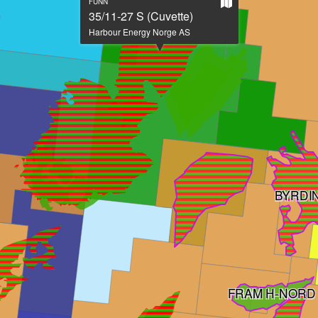
Vis
FUNN
på
35/11-27 S (Cuvette)
stort
Harbour Energy Norge AS
kart
BYRDI
FRAM H-NORD