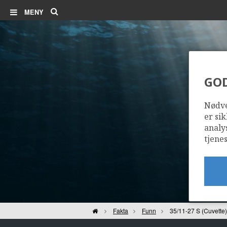
Søk
MENY
GO
3
Nødve
er sik
analy
tjenes
Hjem
Fakta
Funn
35/11-27 S (Cuvette)