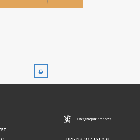
Skriv
ut
32
ORG.NR. 977 161 630