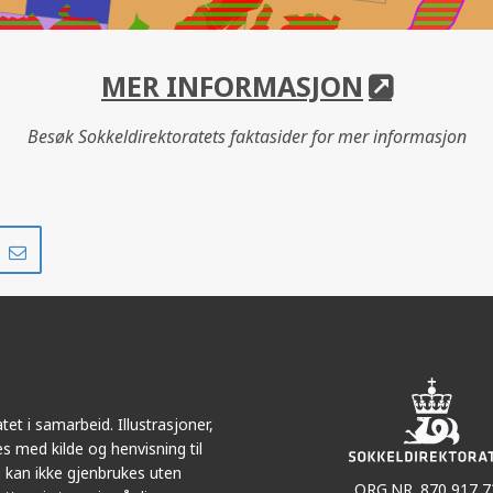
MER INFORMASJON
Besøk Sokkeldirektoratets faktasider for mer informasjon
FRAM
Del
Del
på
i
r
LinkedIn
e-
post
et i samarbeid. Illustrasjoner,
s med kilde og henvisning til
 kan ikke gjenbrukes uten
ORG.NR. 870 917 7