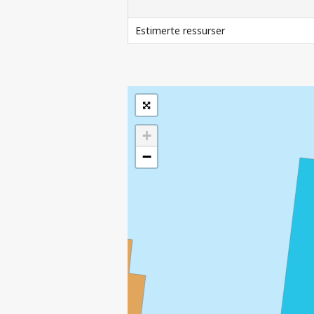
|
Kartverket
Inneholder data
Estimerte ressurser
under norsk lisens
for offentlige data
(
)
NLOD
SOKKELDIREKTORATETS GJELDENDE R
tilgjengeliggjort av
Sokkeldirektoratet
+
−