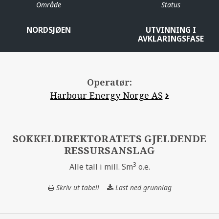
Område
Status
NORDSJØEN
UTVINNING I
AVKLARINGSFASE
Operatør:
Harbour Energy Norge AS
SOKKELDIREKTORATETS GJELDENDE
RESSURSANSLAG
3
Alle tall i mill. Sm
o.e.
Skriv ut tabell
Last ned grunnlag
SOKKELDIREKT
GJELDENDE
RESSURSANSLA