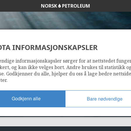
NORSK
PETROLEUM
DTA INFORMASJONSKAPSLER
5/11-27 S (CUVETT
ndige informasjonskapsler sørger for at nettstedet funge
kert, og kan ikke velges bort. Andre brukes til statistikk o
se. Godkjenner du alle, hjelper du oss å lage bedre nettsid
ter.
Godkjenn alle
Bare nødvendige