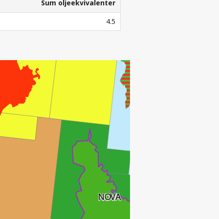
Sum oljeekvivalenter
Sum oljeekvivalenter
4.5
NOVA