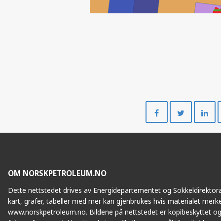
Del
Del
på
på
Facebook
Twitte
OM NORSKPETROLEUM.NO
Dette nettstedet drives av Energidepartementet og Sokkeldirektorat
kart, grafer, tabeller med mer kan gjenbrukes hvis materialet merke
www.norskpetroleum.no. Bildene på nettstedet er kopibeskyttet og