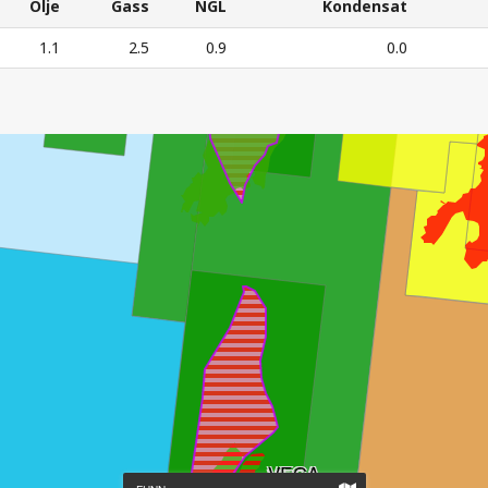
Olje
Gass
NGL
Kondensat
Olje
Gass
NGL
Kondensat
1.1
2.5
0.9
0.0
3
ESSURSANSLAG – Alle tall i mill. Sm
o.e.
VEGA