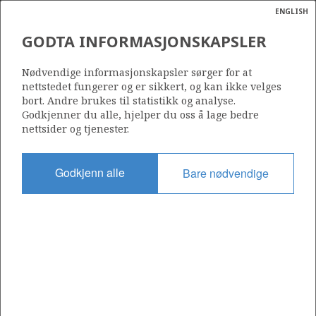
ENGLISH
Søk
N
P
MENY
GODTA INFORMASJONSKAPSLER
Ordlist
Energik
35/11-20 B (BEAUJOLAIS)
Nødvendige informasjonskapsler sørger for at
nettstedet fungerer og er sikkert, og kan ikke velges
bort. Andre brukes til statistikk og analyse.
Godkjenner du alle, hjelper du oss å lage bedre
nettsider og tjenester.
Funnår
2016
Godkjenn alle
Bare nødvendige
Område
NORDSJØEN
Status
INCLUDED IN OTHER DISCOVERY
Operatør:
a
Harbour Energy Norge AS
sens
ata